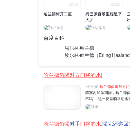
00:12
00:31
哈兰德梅开二度
姆巴佩百场里程追平
大罗
咪咕体育
咪咕体育
百度百科
埃尔林·哈兰德
哈兰德偷喝对方门将的水
!
7分钟前
哈兰德偷喝对方门
阵塞内加尔期间，哈兰德偷
不喝"，这一反差萌举动迅速
威3-2战胜塞内加尔的世
琳琳
演了以下操作：偷水喝：
哈兰德偷喝
对手
门将的水
,喝完还递回去