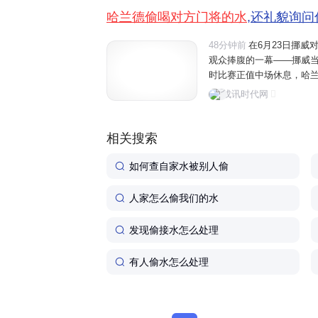
哈兰德偷喝对方门将的水
,还礼貌询
48分钟前
在6月23日挪
观众捧腹的一幕——挪威
时比赛正值中场休息，哈
放在地上的水瓶猛灌一口
成讯时代网
给对方，用英语问道："你喝不喝？
相关搜索
如何查自家水被别人偷
人家怎么偷我们的水
发现偷接水怎么处理
有人偷水怎么处理