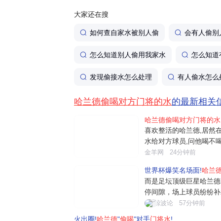
大家还在搜
如何查自家水被别人偷
会有人偷别
怎么知道别人偷用我家水
怎么知道
发现偷接水怎么处理
有人偷水怎么
哈兰德偷喝对方门将的水
的最新相关
哈兰德偷喝对方门将的水
喜欢整活的哈兰德,居然
水给对方球员,问他喝不
了。 哈兰德还有幽默凡尔
金羊网
24分钟前
好,连自己都说不清为何总
世界杯爆笑名场面!
哈兰
兰德虽然只有20次触球,
而是足坛顶级巨星哈兰德
停间隙，场上球员纷纷补
拿起塞内加尔门将的饮用
鲸波论
57分钟前
没有尴尬躲闪，反而大大
火出圈!
哈兰德
"
偷喝
"对手
门将水
!