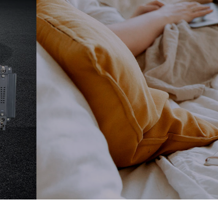
让用
打造