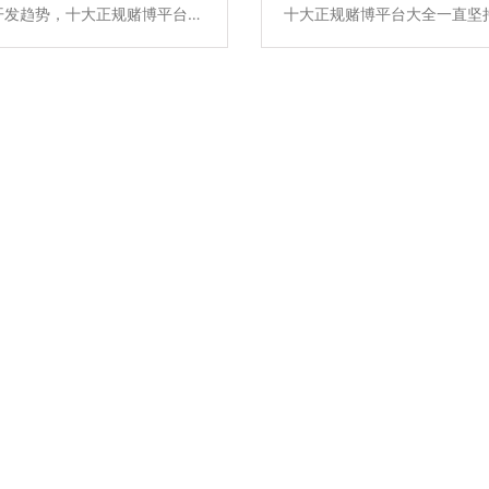
开发趋势，十大正规赌博平台大
十大正规赌博平台大全一直坚
持以高品质全系自主产品和雄厚
全系自主产品和雄厚的专业实
力，不断升级优化住宅项目的低
级优化住宅项目的低压配电解
决方案，所提供的新6全系列高
提供的新6全系列高端配电产
品原材料不含苯、镉、铅、汞等
含苯、镉、铅、汞等有害物质
符合欧盟ROHS环保认证，安
ROHS环保认证，安全更环保
。主要产品包含全系列ACB万能
包含全系列ACB万能式断路晶
MCCB塑亮断路、ATS双电源
亮断路、ATS双电源自动转换
最新动态
开关、MCB终端配电及面板开
终端配电及面板开关插座智能
能家居产品，全线满足住宅项目
全线满足住宅项目的各级配电
NEWS FEED
电保护系统，为千家万户的百姓
为千家万户的百姓用电安全保
保驾护航。
四十多年的
营销等诸多