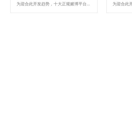
为迎合此开发趋势，十大正规赌博平台大
为迎合此
全一直坚持以高品质全系自主产品和雄厚
全一直坚
的专业实力，不断升级优化住宅项目的低
的专业实
压配电解决方案，所提供的新6全系列高
压配电解
端配电产品原材料不含苯、镉、铅、汞等
端配电产
有害物质，符合欧盟ROHS环保认证，安
有害物质，
全更环保。主要产品包含全系列ACB万能
全更环保
式断路晶、MCCB塑亮断路、ATS双电源
式断路晶、
自动转换开关、MCB终端配电及面板开
自动转换
关插座智能家居产品，全线满足住宅项目
关插座智
的各级配电保护系统，为千家万户的百姓
的各级配
用电安全保驾护航。
用电安全
2018参加新德里ELECRAM电子展
借助科研所雄厚的技术实力和强大的科研测试手段，依托前国企
制造和市场营销经验，在技术创新，制造工艺，质量保证和市场
方面均有独到之处，在本行业中居领先地位。