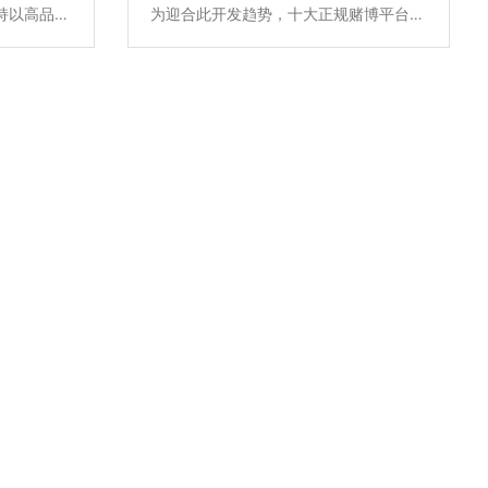
持以高品质
为迎合此开发趋势，十大正规赌博平台大
力，不断升
全一直坚持以高品质全系自主产品和雄厚
决方案，所
的专业实力，不断升级优化住宅项目的低
品原材料不
压配电解决方案，所提供的新6全系列高
，符合欧盟
端配电产品原材料不含苯、镉、铅、汞等
。主要产品
有害物质，符合欧盟ROHS环保认证，安
、MCCB塑
全更环保。主要产品包含全系列ACB万能
开关、MCB
式断路晶、MCCB塑亮断路、ATS双电源
家居产品，
自动转换开关、MCB终端配电及面板开
保护系统，
关插座智能家居产品，全线满足住宅项目
驾护航。
的各级配电保护系统，为千家万户的百姓
用电安全保驾护航。
2020/10/26
公司集科研开发，产
品制造和市场营销为
一体，将电子技术引
以智能型万能式断路器、智能型塑壳
进到电器产品中