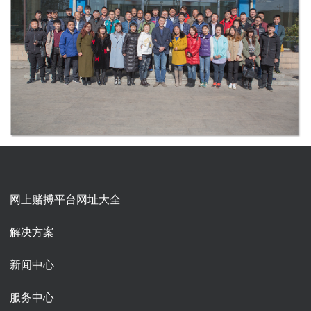
网上赌搏平台网址大全
解决方案
新闻中心
服务中心