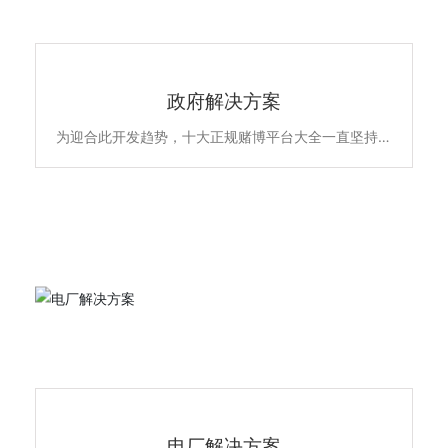
政府解决方案
为迎合此开发趋势，十大正规赌博平台大全一直坚持以
高品质全系自主产品和雄厚的专业实力，不断升级优化
住宅项目的低压配电解决方案，所提供的新6全系列高
端配电产品原材料不含苯、镉、铅、汞等有害物质，符
合欧盟ROHS环保认证，安全更环保。主要产品包含全
系列ACB万能式断路晶、MCCB塑亮断路、ATS双电源
自动转换开关、MCB终端配电及面板开关插座智能家
居产品，全线满足住宅项目的各级配电保护系统，为千
家万户的百姓用电安全保驾护航。
电厂解决方案
电厂解决方案