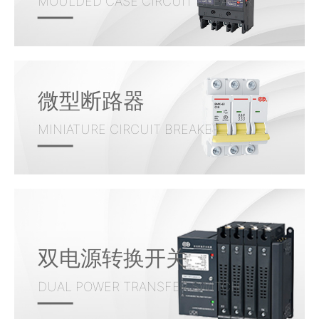
MOULDED CASE CIRCUIT BREAKER
微型断路器
MINIATURE CIRCUIT BREAKER
双电源转换开关
DUAL POWER TRANSFER SWITCH