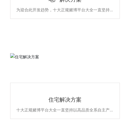
为迎合此开发趋势，十大正规赌博平台大全一直坚持以
高品质全系自主产品和雄厚的专业实力，不断升级优化
住宅项目的低压配电解决方案，所提供的新6全系列高
端配电产品原材料不含苯、镉、铅、汞等有害物质，符
合欧盟ROHS环保认证，安全更环保。主要产品包含全
系列ACB万能式断路晶、MCCB塑亮断路、ATS双电源
自动转换开关、MCB终端配电及面板开关插座智能家
居产品，全线满足住宅项目的各级配电保护系统，为千
家万户的百姓用电安全保驾护航。
住宅解决方案
住宅解决方案
十大正规赌博平台大全一直坚持以高品质全系自主产品
和雄厚的专业实力，不断升级优化住宅项目的低压配电
解决方案，所提供的新6全系列高端配电产品原材料不
含苯、镉、铅、汞等有害物质，符合欧盟ROHS环保认