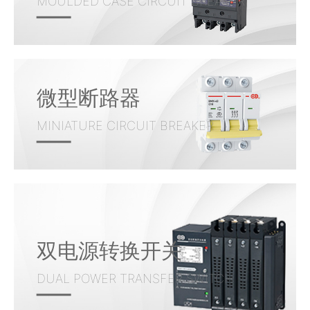
MOULDED CASE CIRCUIT BREAKER
微型断路器
MINIATURE CIRCUIT BREAKER
双电源转换开关
DUAL POWER TRANSFER SWITCH