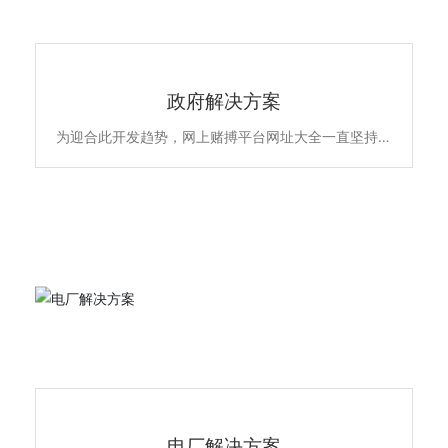
政府解决方案
为迎合此开发趋势，网上赌搏平台网址大全一直坚持以
高品质全系自主产品和雄厚的专业实力，不断升级优化
住宅项目的低压配电解决方案，所提供的新6全系列高
端配电产品原材料不含苯、镉、铅、汞等有害物质，符
合欧盟ROHS环保认证，安全更环保。主要产品包含全
系列ACB万能式断路晶、MCCB塑亮断路、ATS双电源
自动转换开关、MCB终端配电及面板开关插座智能家
居产品，全线满足住宅项目的各级配电保护系统，为千
家万户的百姓用电安全保驾护航。
电厂解决方案
电厂解决方案