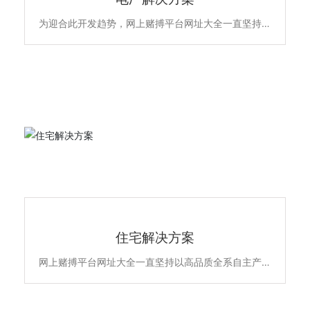
为迎合此开发趋势，网上赌搏平台网址大全一直坚持以
高品质全系自主产品和雄厚的专业实力，不断升级优化
住宅项目的低压配电解决方案，所提供的新6全系列高
端配电产品原材料不含苯、镉、铅、汞等有害物质，符
合欧盟ROHS环保认证，安全更环保。主要产品包含全
系列ACB万能式断路晶、MCCB塑亮断路、ATS双电源
自动转换开关、MCB终端配电及面板开关插座智能家
居产品，全线满足住宅项目的各级配电保护系统，为千
家万户的百姓用电安全保驾护航。
住宅解决方案
住宅解决方案
网上赌搏平台网址大全一直坚持以高品质全系自主产品
和雄厚的专业实力，不断升级优化住宅项目的低压配电
解决方案，所提供的新6全系列高端配电产品原材料不
含苯、镉、铅、汞等有害物质，符合欧盟ROHS环保认