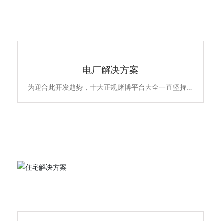
电厂解决方案
为迎合此开发趋势，十大正规赌博平台大全一直坚持以
高品质全系自主产品和雄厚的专业实力，不断升级优化
住宅项目的低压配电解决方案，所提供的新6全系列高
端配电产品原材料不含苯、镉、铅、汞等有害物质，符
合欧盟ROHS环保认证，安全更环保。主要产品包含全
系列ACB万能式断路晶、MCCB塑亮断路、ATS双电源
自动转换开关、MCB终端配电及面板开关插座智能家
居产品，全线满足住宅项目的各级配电保护系统，为千
家万户的百姓用电安全保驾护航。
住宅解决方案