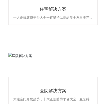
住宅解决方案
十大正规赌博平台大全一直坚持以高品质全系自主产品
和雄厚的专业实力，不断升级优化住宅项目的低压配电
解决方案，所提供的新6全系列高端配电产品原材料不
含苯、镉、铅、汞等有害物质，符合欧盟ROHS环保认
证，安全更环保。主要产品包含全系列ACB万能式断路
晶、MCCB塑亮断路、ATS双电源自动转换开关、MCB
终端配电及面板开关插座智能家居产品，全线满足住宅
项目的各级配电保护系统，为千家万户的百姓用电安全
保驾护航。
医院解决方案
医院解决方案
为迎合此开发趋势，十大正规赌博平台大全一直坚持以
高品质全系自主产品和雄厚的专业实力，不断升级优化