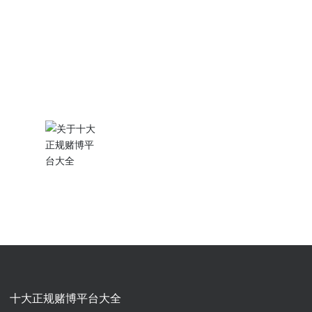
前国企四十多年的制造和市场营销经验，在
技术创新、制造工艺、质量保证和市场营销
等诸方面均有独到之处，在本行业中具有较
强的品牌影响力。
十大正规赌博平台大全