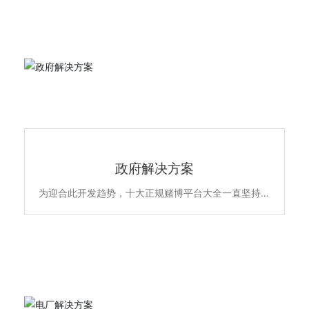
政府解决方案
政府解决方案
为迎合此开发趋势，十大正规赌博平台大全一直坚持以
高品质全系自主产品和雄厚的专业实力，不断升级优化
住宅项目的低压配电解决方案，所提供的新6全系列高
端配电产品原材料不含苯、镉、铅、汞等有害物质，符
合欧盟ROHS环保认证，安全更环保。主要产品包含全
系列ACB万能式断路晶、MCCB塑亮断路、ATS双电源
自动转换开关、MCB终端配电及面板开关插座智能家
居产品，全线满足住宅项目的各级配电保护系统，为千
家万户的百姓用电安全保驾护航。
电厂解决方案