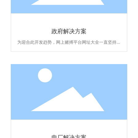
政府解决方案
为迎合此开发趋势，网上赌搏平台网址大全一直坚持以
高品质全系自主产品和雄厚的专业实力，不断升级优化
住宅项目的低压配电解决方案，所提供的新6全系列高
端配电产品原材料不含苯、镉、铅、汞等有害物质，符
合欧盟ROHS环保认证，安全更环保。主要产品包含全
系列ACB万能式断路晶、MCCB塑亮断路、ATS双电源
自动转换开关、MCB终端配电及面板开关插座智能家
居产品，全线满足住宅项目的各级配电保护系统，为千
家万户的百姓用电安全保驾护航。
电厂解决方案
电厂解决方案