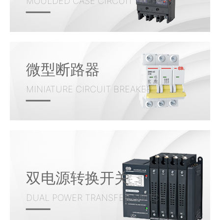
MOULDED CASE CIRCUIT BREAKER
微型断路器
MINIATURE CIRCUIT BREAKER
双电源转换开关
DUAL POWER TRANSFER SWITCH