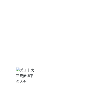
继电器等控制电器;电涌保护器、电气火灾监
控管理系统等为主导产品。借助科研院所雄
厚的技术实力和强大的科研测试手段，依托
前国企四十多年的制造和市场营销经验，在
技术创新、制造工艺、质量保证和市场营销
等诸方面均有独到之处，在本行业中具有较
强的品牌影响力。