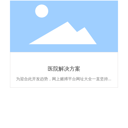
证，安全更环保。主要产品包含全系列ACB万能式断路
晶、MCCB塑亮断路、ATS双电源自动转换开关、MCB
终端配电及面板开关插座智能家居产品，全线满足住宅
项目的各级配电保护系统，为千家万户的百姓用电安全
保驾护航。
医院解决方案
医院解决方案
为迎合此开发趋势，网上赌搏平台网址大全一直坚持以
高品质全系自主产品和雄厚的专业实力，不断升级优化
住宅项目的低压配电解决方案，所提供的新6全系列高
端配电产品原材料不含苯、镉、铅、汞等有害物质，符
合欧盟ROHS环保认证，安全更环保。主要产品包含全
系列ACB万能式断路晶、MCCB塑亮断路、ATS双电源
自动转换开关、MCB终端配电及面板开关插座智能家
居产品，全线满足住宅项目的各级配电保护系统，为千
最新动态
家万户的百姓用电安全保驾护航。