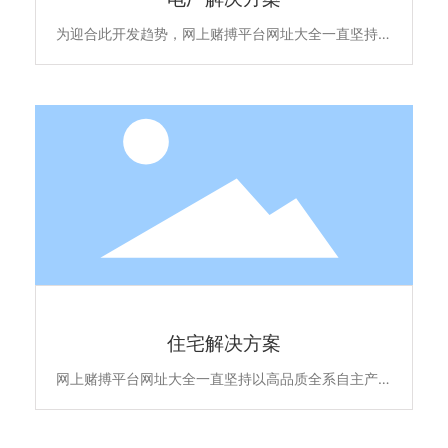
为迎合此开发趋势，网上赌搏平台网址大全一直坚持以
高品质全系自主产品和雄厚的专业实力，不断升级优化
住宅项目的低压配电解决方案，所提供的新6全系列高
端配电产品原材料不含苯、镉、铅、汞等有害物质，符
合欧盟ROHS环保认证，安全更环保。主要产品包含全
系列ACB万能式断路晶、MCCB塑亮断路、ATS双电源
自动转换开关、MCB终端配电及面板开关插座智能家
居产品，全线满足住宅项目的各级配电保护系统，为千
家万户的百姓用电安全保驾护航。
住宅解决方案
住宅解决方案
网上赌搏平台网址大全一直坚持以高品质全系自主产品
和雄厚的专业实力，不断升级优化住宅项目的低压配电
解决方案，所提供的新6全系列高端配电产品原材料不
含苯、镉、铅、汞等有害物质，符合欧盟ROHS环保认