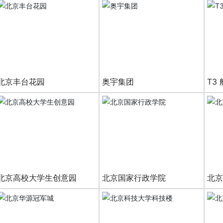
北京丰台花园
奥宇集团
T3
北京高校大学生创意园
北京国家行政学院
北京