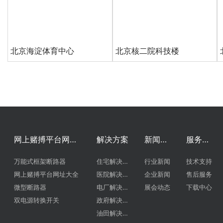
北京海淀体育中心
北京核二院科技楼
网上赌搏平台网址
解决方案
新闻中
服务中
大全
心
心
万能式框架断路器
住宅解决方
行业新闻
技术支持
网上赌搏平台网址大全
案
医院解决方
企业新闻
售后服务
微型断路器
案
电厂解决方
展会动态
下载中心
双电源转换开关
案
政府解决方
案
油田解决方