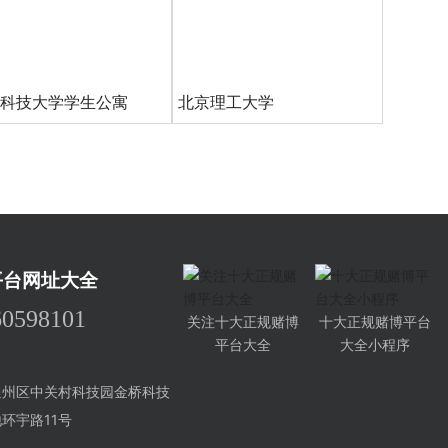
科技大学学生公寓
北京理工大学
平台网址大全
60598101
关注十大正规赌博
十大正规赌博平台
平台大全
大全小程序
通州区中关村科技园金桥科技
环宇路11号