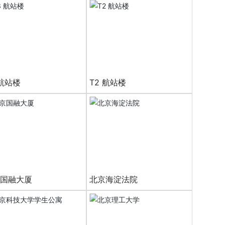
 航站楼
T2 航站楼
国融大厦
北京海淀法院