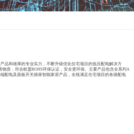
主产品和雄厚的专业实力，不断升级优化住宅项目的低压配电解决方
物质，符合欧盟ROHS环保认证，安全更环保。主要产品包含全系列A
CB终端配电及面板开关插座智能家居产品，全线满足住宅项目的各级配电