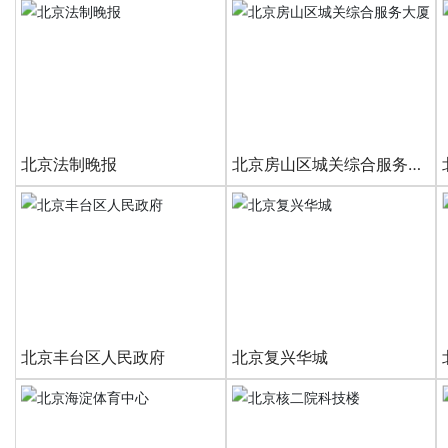
北京法制晚报
北京房山区城关综合服务大
厦
北京丰台区人民政府
北京复兴华城