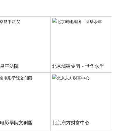
昌平法院
北京城建集团 - 世华水岸
电影学院文创园
北京东方财富中心